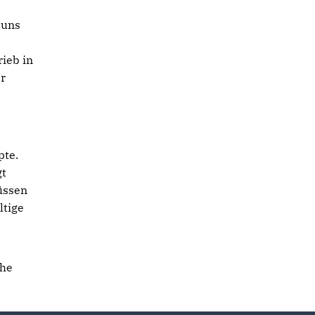
 uns
ieb in
r
pte.
gt
müssen
ltige
che