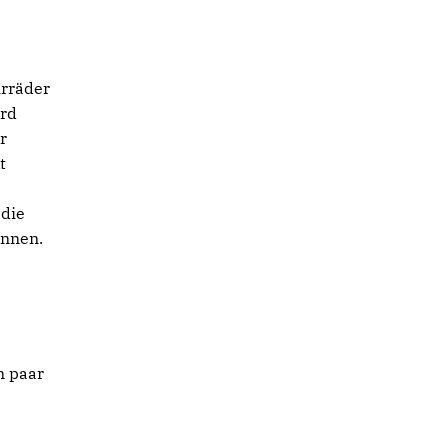
hrräder
ard
r
t
 die
önnen.
n paar